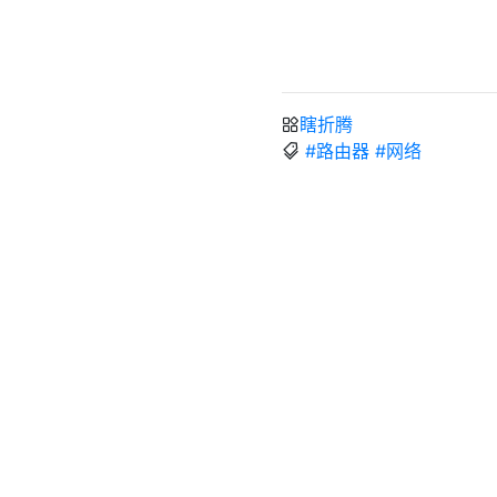
瞎折腾
#路由器
#网络
家庭机柜组装ing
https://2333.world/家
作者
Yuban10703
发布于
2025年12月24日
许可协议
routeros-mihomo-
ros usb fix
下一篇