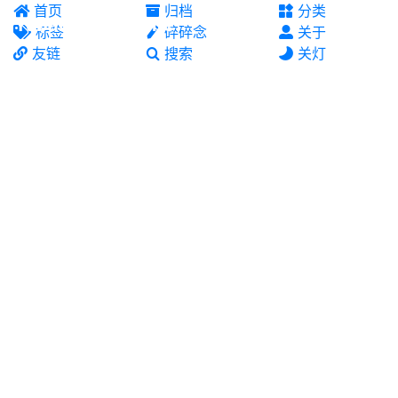
首页
归档
分类
Yuban10703's site
标签
碎碎念
关于
友链
搜索
关灯