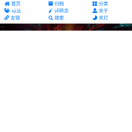
首页
归档
分类
Yuban10703's site
标签
碎碎念
关于
友链
搜索
关灯