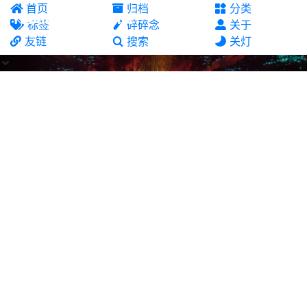
首页
归档
分类
Yuban10703's site
标签
碎碎念
关于
友链
搜索
关灯